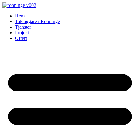
Skip
to
Hem
content
Takläggare i Rönninge
Tjänster
Projekt
Offert