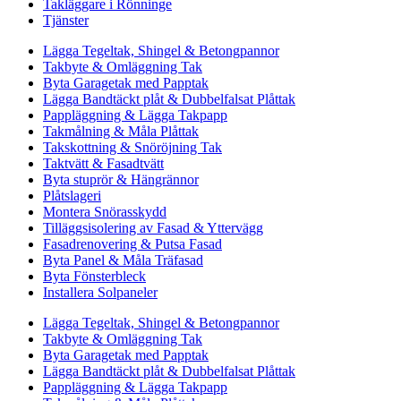
Takläggare i Rönninge
Tjänster
Lägga Tegeltak, Shingel & Betongpannor
Takbyte & Omläggning Tak
Byta Garagetak med Papptak
Lägga Bandtäckt plåt & Dubbelfalsat Plåttak
Pappläggning & Lägga Takpapp
Takmålning & Måla Plåttak
Takskottning & Snöröjning Tak
Taktvätt & Fasadtvätt
Byta stuprör & Hängrännor
Plåtslageri
Montera Snörasskydd
Tilläggsisolering av Fasad & Yttervägg
Fasadrenovering & Putsa Fasad
Byta Panel & Måla Träfasad
Byta Fönsterbleck
Installera Solpaneler
Lägga Tegeltak, Shingel & Betongpannor
Takbyte & Omläggning Tak
Byta Garagetak med Papptak
Lägga Bandtäckt plåt & Dubbelfalsat Plåttak
Pappläggning & Lägga Takpapp