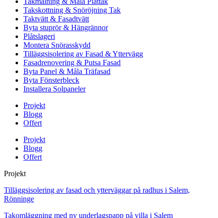
Takmålning & Måla Plåttak
Takskottning & Snöröjning Tak
Taktvätt & Fasadtvätt
Byta stuprör & Hängrännor
Plåtslageri
Montera Snörasskydd
Tilläggsisolering av Fasad & Yttervägg
Fasadrenovering & Putsa Fasad
Byta Panel & Måla Träfasad
Byta Fönsterbleck
Installera Solpaneler
Projekt
Blogg
Offert
Projekt
Blogg
Offert
Projekt
Tilläggsisolering av fasad och ytterväggar på radhus i Salem,
Rönninge
Takomläggning med ny underlagspapp på villa i Salem