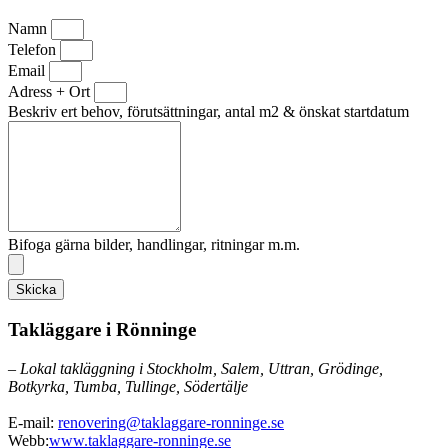
Namn
Telefon
Email
Adress + Ort
Beskriv ert behov, förutsättningar, antal m2 & önskat startdatum
Bifoga gärna bilder, handlingar, ritningar m.m.
Skicka
Takläggare i Rönninge
– Lokal takläggning i Stockholm, Salem, Uttran, Grödinge,
Botkyrka, Tumba, Tullinge, Södertälje
E-mail:
renovering@taklaggare-ronninge.se
Webb:
www.taklaggare-ronninge.se