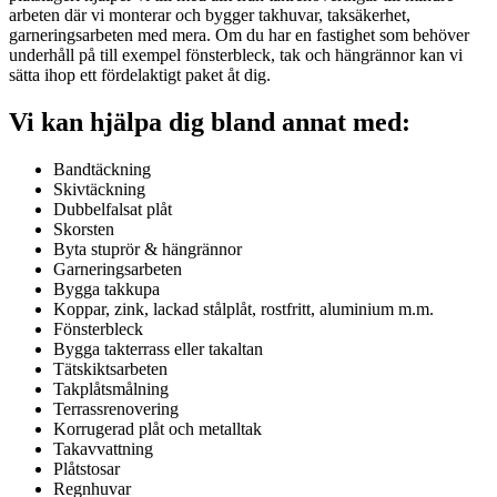
arbeten där vi monterar och bygger takhuvar, taksäkerhet,
garneringsarbeten med mera. Om du har en fastighet som behöver
underhåll på till exempel fönsterbleck, tak och hängrännor kan vi
sätta ihop ett fördelaktigt paket åt dig.
Vi kan hjälpa dig bland annat med:
Bandtäckning
Skivtäckning
Dubbelfalsat plåt
Skorsten
Byta stuprör & hängrännor
Garneringsarbeten
Bygga takkupa
Koppar, zink, lackad stålplåt, rostfritt, aluminium m.m.
Fönsterbleck
Bygga takterrass eller takaltan
Tätskiktsarbeten
Takplåtsmålning
Terrassrenovering
Korrugerad plåt och metalltak
Takavvattning
Plåtstosar
Regnhuvar