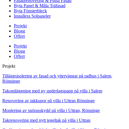
Fasadrenovering & Putsa Fasad
Byta Panel & Måla Träfasad
Byta Fönsterbleck
Installera Solpaneler
Projekt
Blogg
Offert
Projekt
Blogg
Offert
Projekt
Tilläggsisolering av fasad och ytterväggar på radhus i Salem,
Rönninge
Takomläggning med ny underlagspapp på villa i Salem
Renovering av takkupor på villa i Uttran Rönninge
Montering av snörasskydd på villa i Uttran, Rönninge
Takrenovering med nytt tegeltak på villa i Uttran