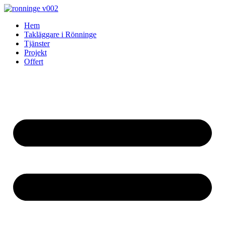
Skip
to
Hem
content
Takläggare i Rönninge
Tjänster
Projekt
Offert