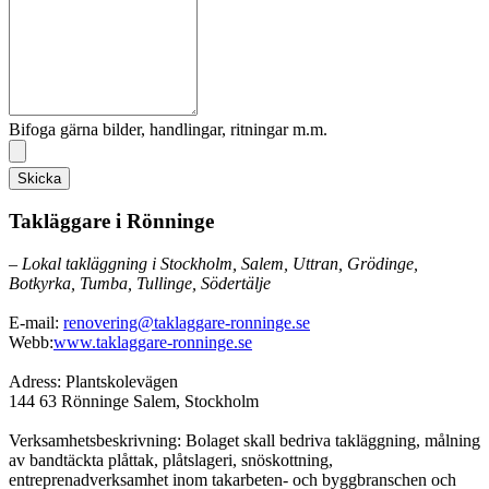
Bifoga gärna bilder, handlingar, ritningar m.m.
Skicka
Takläggare i Rönninge
– Lokal takläggning i Stockholm, Salem, Uttran, Grödinge,
Botkyrka, Tumba, Tullinge, Södertälje
E-mail:
renovering@taklaggare-ronninge.se
Webb:
www.taklaggare-ronninge.se
Adress: Plantskolevägen
144 63 Rönninge Salem, Stockholm
Verksamhetsbeskrivning: Bolaget skall bedriva takläggning, målning
av bandtäckta plåttak, plåtslageri, snöskottning,
entreprenadverksamhet inom takarbeten- och byggbranschen och