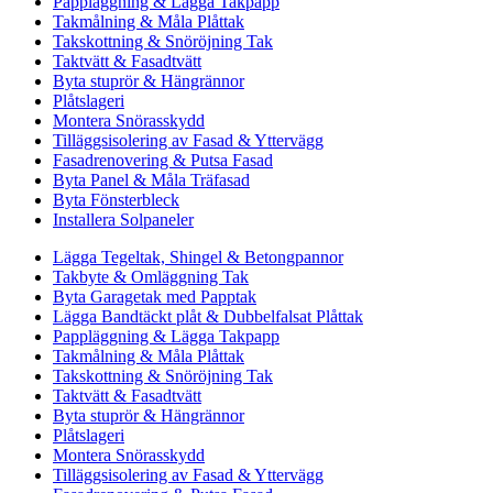
Pappläggning & Lägga Takpapp
Takmålning & Måla Plåttak
Takskottning & Snöröjning Tak
Taktvätt & Fasadtvätt
Byta stuprör & Hängrännor
Plåtslageri
Montera Snörasskydd
Tilläggsisolering av Fasad & Yttervägg
Fasadrenovering & Putsa Fasad
Byta Panel & Måla Träfasad
Byta Fönsterbleck
Installera Solpaneler
Lägga Tegeltak, Shingel & Betongpannor
Takbyte & Omläggning Tak
Byta Garagetak med Papptak
Lägga Bandtäckt plåt & Dubbelfalsat Plåttak
Pappläggning & Lägga Takpapp
Takmålning & Måla Plåttak
Takskottning & Snöröjning Tak
Taktvätt & Fasadtvätt
Byta stuprör & Hängrännor
Plåtslageri
Montera Snörasskydd
Tilläggsisolering av Fasad & Yttervägg