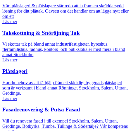
Vårt plåtslageri & plåtslagare står redo att ta fram en skräddarsydd
lösning för ditt plåttak. Oavsett om det handlar om att lägga nytt eller
om ett
Läs mer
Takskottning & Snöröjning Tak
Vi skottar tak på bland annat industrifastigheter, hyreshus,
flerfamiljshus, radhus, kontors- och butikslokaler med mera i bland
annat Stockholm,
Läs mer
Plåtslageri
Har du behov av att få hjälp från ett skickligt byggnadsplåtslageri
som är verksamt i bland annat Rönninge, Stockholm, Salem, Uttran,
Grödinge,
Läs mer
Fasadrenovering & Putsa Fasad
Vill du renovera fasad i till exempel Stockholm, Salem, Uttran,
Grödinge, Botkyrka, Tumba, Tullinge & Södertälje? Vår kompetens