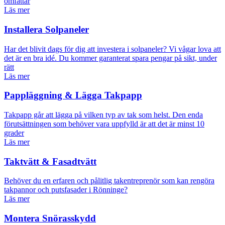
omfattar
Läs mer
Installera Solpaneler
Har det blivit dags för dig att investera i solpaneler? Vi vågar lova att
det är en bra idé. Du kommer garanterat spara pengar på sikt, under
rätt
Läs mer
Pappläggning & Lägga Takpapp
Takpapp går att lägga på vilken typ av tak som helst. Den enda
förutsättningen som behöver vara uppfylld är att det är minst 10
grader
Läs mer
Taktvätt & Fasadtvätt
Behöver du en erfaren och pålitlig takentreprenör som kan rengöra
takpannor och putsfasader i Rönninge?
Läs mer
Montera Snörasskydd