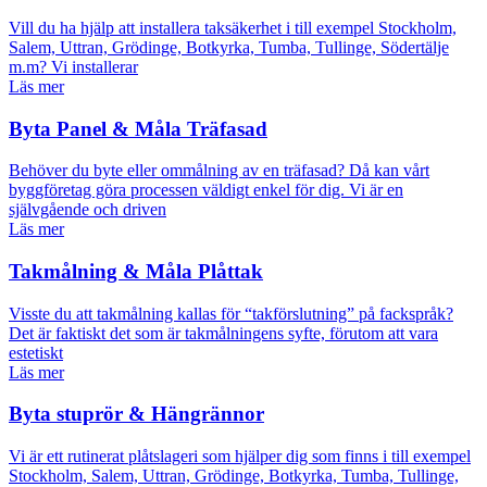
Vill du ha hjälp att installera taksäkerhet i till exempel Stockholm,
Salem, Uttran, Grödinge, Botkyrka, Tumba, Tullinge, Södertälje
m.m? Vi installerar
Läs mer
Byta Panel & Måla Träfasad
Behöver du byte eller ommålning av en träfasad? Då kan vårt
byggföretag göra processen väldigt enkel för dig. Vi är en
självgående och driven
Läs mer
Takmålning & Måla Plåttak
Visste du att takmålning kallas för “takförslutning” på fackspråk?
Det är faktiskt det som är takmålningens syfte, förutom att vara
estetiskt
Läs mer
Byta stuprör & Hängrännor
Vi är ett rutinerat plåtslageri som hjälper dig som finns i till exempel
Stockholm, Salem, Uttran, Grödinge, Botkyrka, Tumba, Tullinge,