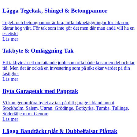
Lägga Tegeltak, Shingel & Betongpannor
Tegel- och betongpannor är bra, tuffa takbeläggningar för tak som
klarar hög vikt. För tak som inte gör det men där man ändå vill ha en
estetiskt
Läs mer
Takbyte & Omläggning Tak
Ett takbyte är ett omfattande jobb som ofta både kostar en del och tar
tid. Men det är också en investering som på sikt ökar värdet på din
fastighet
Läs mer
Byta Garagetak med Papptak
Vi kan genomföra bytet av tak på ditt garage i bland annat
Stockholm, Salem, Uttran, Grödinge, Botkyrka, Tumba, Tullinge,
Södertälje m.m. Genom
Läs mer
Lägga Bandtäckt plåt & Dubbelfalsat Plåttak